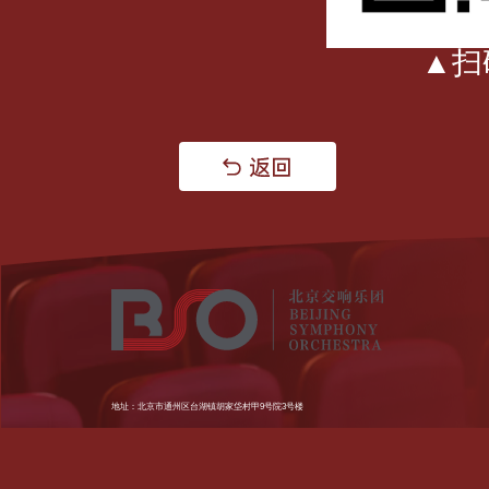
▲扫
地址：北京市通州区台湖镇胡家垈村甲9号院3号楼