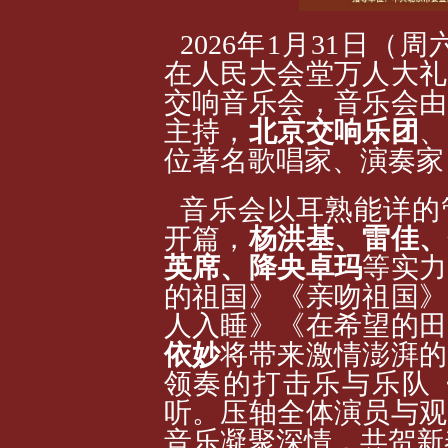
2026年1月31日（
在人民大会堂万人大礼
交响音乐会，音乐会由
主持，
北京交响乐团
、
位著名歌唱家、演奏家
音乐会以耳熟能详的
开篇，
杨洪基、雷佳、
英席、降央卓玛
等实力
的祖国》《亲吻祖国》
人入睡》《在希望的田
依妙
将带来激情澎湃的
领奏的打击乐与乐队
听。压轴全体演员与观
音乐凝聚深情，共贺新