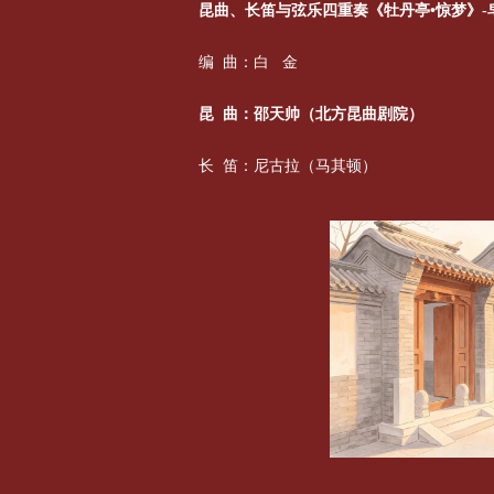
昆曲、长笛与弦乐四重奏《牡丹亭•惊梦》-
编 曲：白 金
昆 曲：邵天帅（北方昆曲剧院）
长 笛：尼古拉（马其顿）