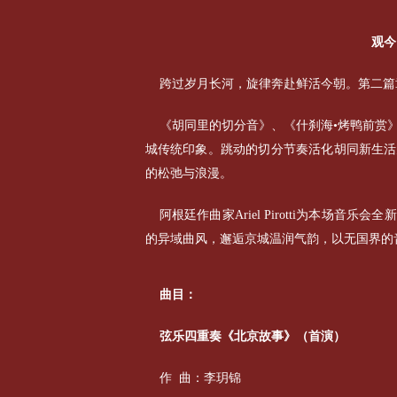
观今
跨过岁月长河，旋律奔赴鲜活今朝。第二篇
《胡同里的切分音》、《什刹海•烤鸭前赏
城传统印象。跳动的切分节奏活化胡同新生活
的松弛与浪漫。
阿根廷作曲家Ariel Pirotti为本场
的异域曲风，邂逅京城温润气韵，以无国界的
曲目：
弦乐四重奏《北京故事》（首演）
作 曲：李玥锦