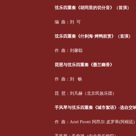
弦乐四重奏《胡同里的切分音》（首演）
编 曲：刘 可
弦乐四重奏《什刹海·烤鸭前赏》（首演）
作 曲：刘馨聪
琵琶与弦乐四重奏《墨兰幽香》
作 曲：刘 畅
琵 琶：刘凡赫（北京民族乐团）
手风琴与弦乐四重奏《城市絮语》-选自交响
作 曲：Ariel Pirotti 阿昂尔·皮罗蒂(阿根廷)