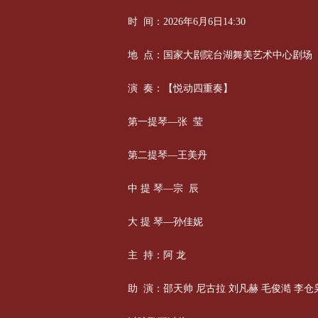
时 间：2026年6月6日14:30
地 点：国家大剧院台湖舞美艺术中心剧场
演 奏：【悦动四重奏】
第一提琴—张 莹
第二提琴—王美丹
中 提 琴—宗 辰
大 提 琴—孙佳妮
主 持：阿 龙
助 演：邵天帅 尼古拉 刘凡赫 毛俊澔 李仓