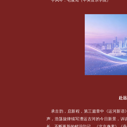
手风琴：毛俊澔（中央音乐学院）
赴远
承古韵，启新程，第三篇章中《运河新语
声，浩荡旋律续写漕运古河的今日新景，诉
长、不断更新的鲜活印记。《北京像素》《丹