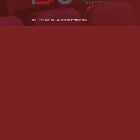
地址：北京市通州区台湖镇胡家垈村甲9号院3号楼