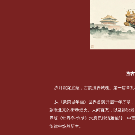
溯古
岁月沉淀底蕴，古韵滋养城魂。第一篇章扎
从《紫禁城年画》世界首演开启千年序章
刻老北京的街巷烟火、人间百态，以及诉说老
界版《牡丹亭·惊梦》水磨昆腔清雅婉转，中
旋律中焕然新生。