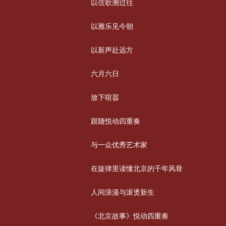
以弦歌溯过往
以雅乐见今朝
以新声赴远方
六月六日
放下喧嚣
跟随悦动四重奏
与一众优秀艺术家
在旋律里读懂北京的千年风骨
人间浪漫与滚烫新生
《北京故事》悦动四重奏